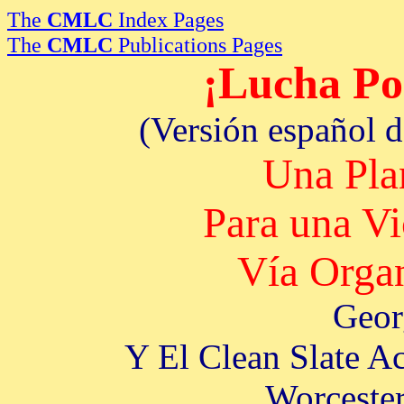
The
CMLC
Index Pages
The
CMLC
Publications Pages
¡Lucha Po
(Versión español 
Una Pla
Para una Vi
Vía Orga
Geor
Y El Clean Slate A
Worcester